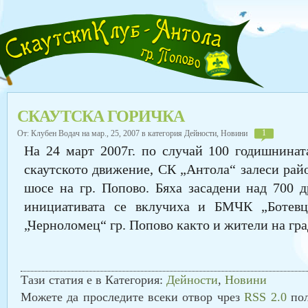
СКАУТСКА ГОРИЧКА
1
От: Клубен Водач на мар., 25, 2007 в категория
Дейности
,
Новини
На 24 март 2007г. по случай 100 годишнинат
скаутското движение, СК „Антола“ залеси рай
шосе на гр. Попово. Бяха засадени над 700 д
инициативата се вклучиха и БМЧК „Ботевц
„Черноломец“ гр. Попово както и жители на гра
Тази статия е в Категория:
Дейности
,
Новини
Можете да проследите всеки отвор чрез
RSS 2.0
пол