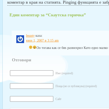
коментар в края на статията. Pinging функцията е заб
Един коментар за “Скаутска горичка”
beasty
каза:
юни 1, 2007 в 3:15 am
Оо тогава как се бях развихрил
Като едно малко 
Отговори
Име (required)
Поща (не се публикува) (required)
Сайт