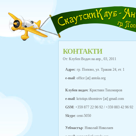
КОНТАКТИ
От: Клубен Водач на апр., 03, 2011
Адрес
: гр. Попово, ул. Тракия 24, ет. 1
e-mail
: office [at] antola.org
Клубен водач
: Кристиян Тихомиров
e-mail
: kristiqn.tihomirov [at] gmail.com
GSM
: +359 877 22 96 92 / +359 883 42 96 92
Skype
: cent-5050
Уебмастър
: Николай Николаев