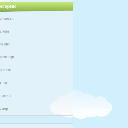
егории
ейности
агери
овини
разници
роекти
азни
нимки
умор