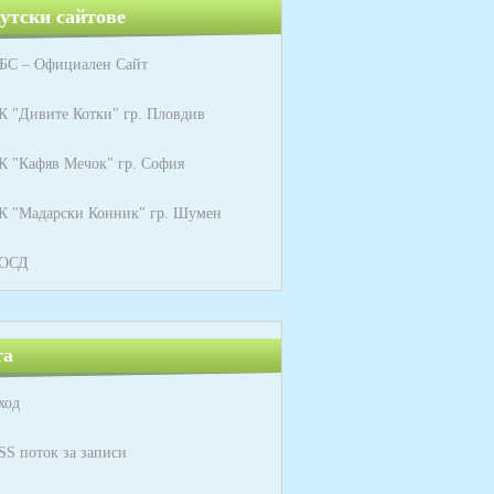
утски сайтове
БС – Официален Сайт
К "Дивите Котки" гр. Пловдив
К "Кафяв Мечок" гр. София
К "Мадарски Конник" гр. Шумен
ОСД
та
ход
SS поток за записи