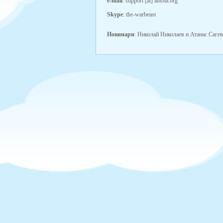
e-mail
: support [at] antola.org
Skype
: the-warbeast
Новинари
: Николай Николаев и Атанас Сагев