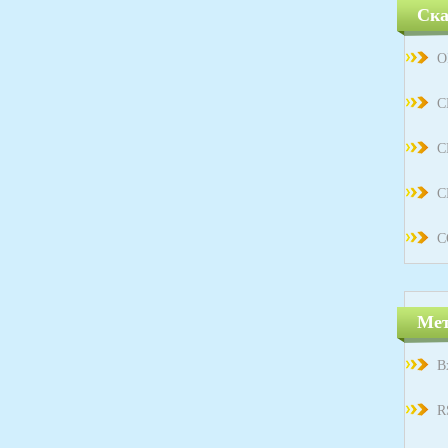
Ска
О
С
С
С
С
Ме
В
R