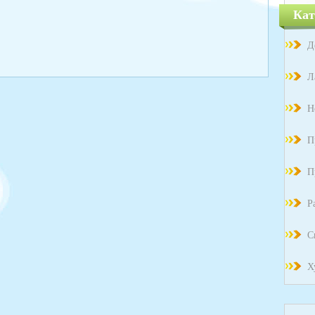
Кат
Д
Л
Н
П
П
Р
С
Х